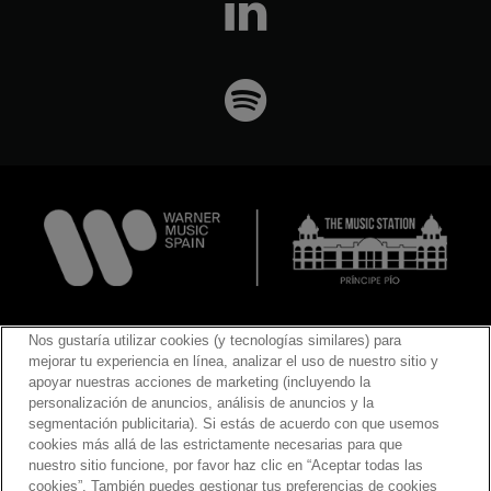
Política de privacidad
·
Aviso Legal
·
Cookies
·
Hoja de
Nos gustaría utilizar cookies (y tecnologías similares) para
reclamaciones
·
Política de grabación de
mejorar tu experiencia en línea, analizar el uso de nuestro sitio y
conciertos
·
Descarga de responsabilidad
apoyar nuestras acciones de marketing (incluyendo la
personalización de anuncios, análisis de anuncios y la
segmentación publicitaria). Si estás de acuerdo con que usemos
cookies más allá de las estrictamente necesarias para que
nuestro sitio funcione, por favor haz clic en “Aceptar todas las
Política de Cookies
·
Ajustes de Cookies
cookies”. También puedes gestionar tus preferencias de cookies